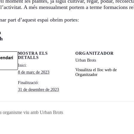
ell moment les plantes, ja sigui cultivar, regar, podar, reco
 l’activitat. A més mensualment portem a terme formacions r
mar part d’aquest espai obrim portes:
h
1h
MOSTRA ELS
ORGANITZADOR
lendari
DETALLS
Urban Brots
Inici:
Visualitza el lloc web de
8 de març de 2023
Organitzador
Finalització:
31 de desembre de 2023
 a organisme viu amb Urban Brots