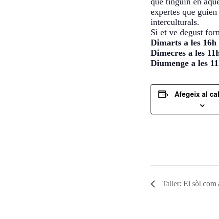
que tinguin en aqu
expertes que guien
interculturals.
Si et ve degust for
Dimarts a les 16h
Dimecres a les 11
Diumenge a les 1
Afegeix al ca
Taller: El sòl com