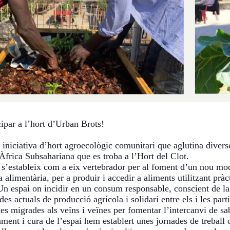
ipar a l’hort d’Urban Brots!
iniciativa d’hort agroecològic comunitari que aglutina diverse
Àfrica Subsahariana que es troba a l’Hort del Clot.
t s’estableix com a eix vertebrador per al foment d’un nou mo
ia alimentària,
per a produir i accedir a aliments utilitzant pr
n espai on incidir en un consum responsable, conscient de la
des actuals de producció agrícola i solidari entre els i les par
es migrades als veïns i veïnes per fomentar l’intercanvi de sa
ment i cura de l’espai hem establert unes jornades de treball o