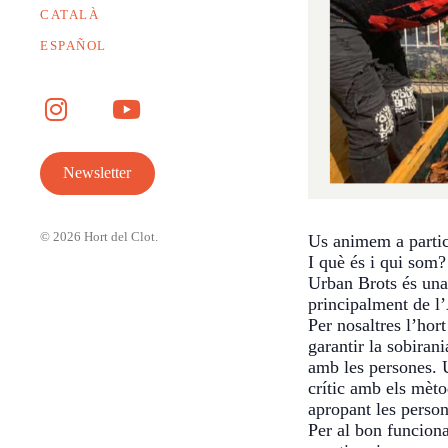
CATALÀ
ESPAÑOL
Newsletter
© 2026
Hort del Clot
.
Us animem a partic
I què és i qui som?
Urban Brots és una 
principalment de l’
Per nosaltres l’hor
garantir la sobiran
amb les persones. U
crític amb els mèto
apropant les person
Per al bon funciona